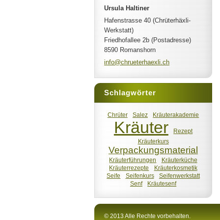
Ursula Haltiner
Hafenstrasse 40 (Chrüterhäxli-
Werkstatt)
Friedhofallee 2b (Postadresse)
8590 Romanshorn
info@chr
ueterhae
xli.ch
Schlagwörter
Chrüter
Salez
Kräuterakademie
Kräuter
Rezept
Kräuterkurs
Verpackungsmaterial
Kräuterführungen
Kräuterküche
Kräuterrezepte
Kräuterkosmetik
Seife
Seifenkurs
Seifenwerkstatt
Senf
Kräutesenf
© 2013 Alle Rechte vorbehalten.