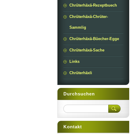
Chrüterhäxä-Rezeptbuech
Chrüterhäxä-Chrüter-
Sammlig
Chrüterhäxä-Büecher-Egge
Chrüterhäxä-Sache
Links
Chrüterhäxli
Durchsuchen
Kontakt