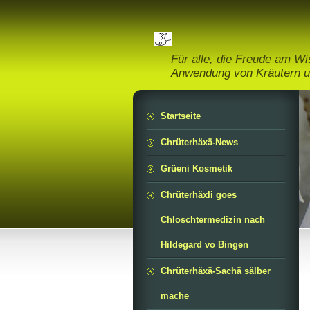
Für alle, die Freude am W
Anwendung von Kräutern u
Startseite
Chrüterhäxä-News
Grüeni Kosmetik
Chrüterhäxli goes
Chloschtermedizin nach
Hildegard vo Bingen
Chrüterhäxä-Sachä sälber
mache