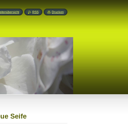
eitenübersicht
RSS
Drucken
eue Seife