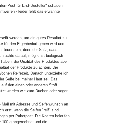
eifen-Post für Erst-Besteller" schauen
werfen - leider fehlt das erwähnte
seift werden, um ein gutes Resultat zu
ke für den Eigenbedarf geben wird und
t teuer sein, denn der Satz, dass
Ich achte darauf, möglichst biologisch
s haben, die Qualität des Produktes aber
ualtiät der Produkte zu achten. Die
Wochen Reifezeit. Danach unterziehe ich
der Seife bei meiner Haut sei. Das
h auf den einen oder anderen Stoff
utzt werden wie zum Duchen oder sogar
e Mail mit Adresse und Seifenwunsch an
 erst, wenn die Seifen "reif" sind.
ngen per Paketpost. Die Kosten belaufen
er 100 g abgerechnet und die