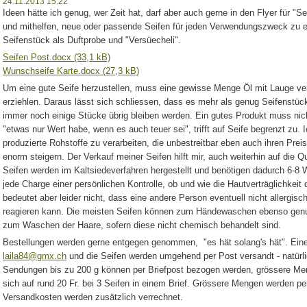
24.11.2013 15:22
Ideen hätte ich genug, wer Zeit hat, darf aber auch gerne in den Flyer für "S
und mithelfen, neue oder passende Seifen für jeden Verwendungszweck zu ent
Seifenstück als Duftprobe und "Versüecheli".
Seifen Post.docx (33,1 kB)
Wunschseife Karte.docx (27,3 kB)
Um eine gute Seife herzustellen, muss eine gewisse Menge Öl mit Lauge ver
erziehlen. Daraus lässt sich schliessen, dass es mehr als genug Seifenstüc
immer noch einige Stücke übrig bleiben werden. Ein gutes Produkt muss nich
"etwas nur Wert habe, wenn es auch teuer sei", trifft auf Seife begrenzt zu. 
produzierte Rohstoffe zu verarbeiten, die unbestreitbar eben auch ihren Prei
enorm steigern. Der Verkauf meiner Seifen hilft mir, auch weiterhin auf die Q
Seifen werden im Kaltsiedeverfahren hergestellt und benötigen dadurch 6-8 
jede Charge einer persönlichen Kontrolle, ob und wie die Hautverträglichkeit 
bedeutet aber leider nicht, dass eine andere Person eventuell nicht allergisc
reagieren kann. Die meisten Seifen können zum Händewaschen ebenso gen
zum Waschen der Haare, sofern diese nicht chemisch behandelt sind.
Bestellungen werden gerne entgegen genommen, "es hät solang's hät". Ein
laila84@gmx.ch
und die Seifen werden umgehend per Post versandt - natürlich
Sendungen bis zu 200 g können per Briefpost bezogen werden, grössere Me
sich auf rund 20 Fr. bei 3 Seifen in einem Brief. Grössere Mengen werden p
Versandkosten werden zusätzlich verrechnet.