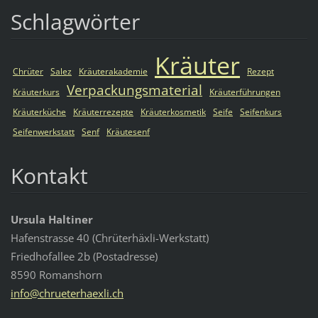
Schlagwörter
Kräuter
Chrüter
Salez
Kräuterakademie
Rezept
Verpackungsmaterial
Kräuterkurs
Kräuterführungen
Kräuterküche
Kräuterrezepte
Kräuterkosmetik
Seife
Seifenkurs
Seifenwerkstatt
Senf
Kräutesenf
Kontakt
Ursula Haltiner
Hafenstrasse 40 (Chrüterhäxli-Werkstatt)
Friedhofallee 2b (Postadresse)
8590 Romanshorn
info@chr
ueterhae
xli.ch