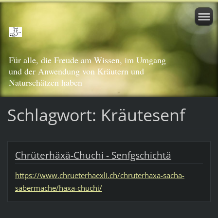
Für alle, die Freude am Wissen, im Umgang
und der Anwendung von Kräutern und
Naturschätzen haben
Schlagwort: Kräutesenf
Chrüterhäxä-Chuchi - Senfgschichtä
https://www.chrueterhaexli.ch/chruterhaxa-sacha-
sabermache/haxa-chuchi/