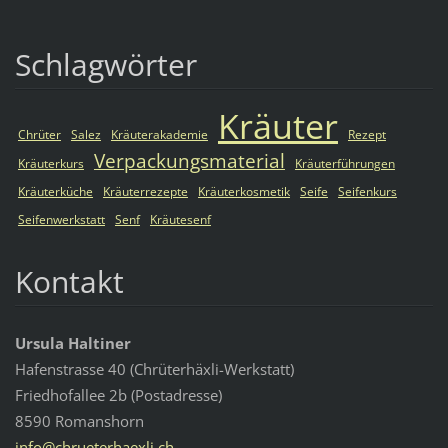
Schlagwörter
Kräuter
Chrüter
Salez
Kräuterakademie
Rezept
Verpackungsmaterial
Kräuterkurs
Kräuterführungen
Kräuterküche
Kräuterrezepte
Kräuterkosmetik
Seife
Seifenkurs
Seifenwerkstatt
Senf
Kräutesenf
Kontakt
Ursula Haltiner
Hafenstrasse 40 (Chrüterhäxli-Werkstatt)
Friedhofallee 2b (Postadresse)
8590 Romanshorn
info@chr
ueterhae
xli.ch