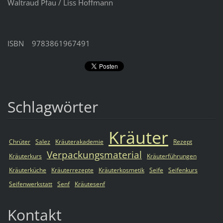
Waltraud Pfau / Liss Hoffmann
ISBN 9783861967491
Schlagwörter
Kräuter
Chrüter
Salez
Kräuterakademie
Rezept
Verpackungsmaterial
Kräuterkurs
Kräuterführungen
Kräuterküche
Kräuterrezepte
Kräuterkosmetik
Seife
Seifenkurs
Seifenwerkstatt
Senf
Kräutesenf
Kontakt