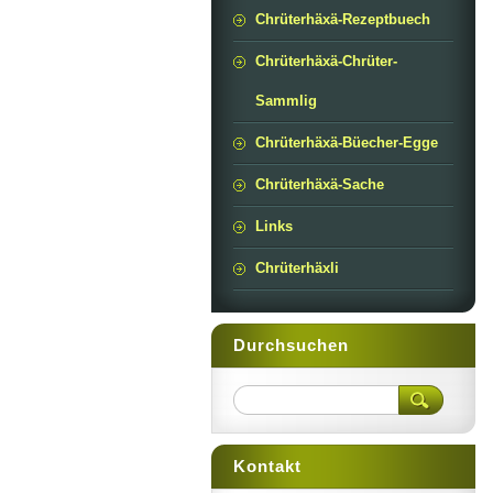
Chrüterhäxä-Rezeptbuech
Chrüterhäxä-Chrüter-
Sammlig
Chrüterhäxä-Büecher-Egge
Chrüterhäxä-Sache
Links
Chrüterhäxli
Durchsuchen
Kontakt