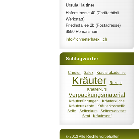
Ursula Haltiner
Hafenstrasse 40 (Chrüterhäxli-
Werkstatt)
Friedhofallee 2b (Postadresse)
8590 Romanshorn
info@chr
ueterhae
xli.ch
Schlagwörter
Chrüter
Salez
Kräuterakademie
Kräuter
Rezept
Kräuterkurs
Verpackungsmaterial
Kräuterführungen
Kräuterküche
Kräuterrezepte
Kräuterkosmetik
Seife
Seifenkurs
Seifenwerkstatt
Senf
Kräutesenf
© 2013 Alle Rechte vorbehalten.