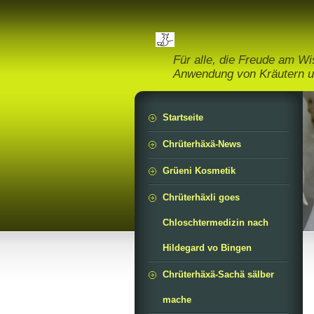
Für alle, die Freude am W
Anwendung von Kräutern u
Startseite
Chrüterhäxä-News
Grüeni Kosmetik
Chrüterhäxli goes
Chloschtermedizin nach
Hildegard vo Bingen
Chrüterhäxä-Sachä sälber
mache