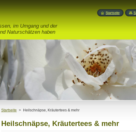
Startseite
S
issen, im Umgang und der
nd Naturschätzen haben
Startseite
>
Heilschnäpse, Kräutertees & mehr
Heilschnäpse, Kräutertees & mehr