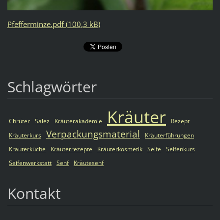
Pfefferminze.pdf (100,3 kB)
Schlagwörter
Kräuter
Chrüter
Salez
Kräuterakademie
Rezept
Verpackungsmaterial
Kräuterkurs
Kräuterführungen
Kräuterküche
Kräuterrezepte
Kräuterkosmetik
Seife
Seifenkurs
Seifenwerkstatt
Senf
Kräutesenf
Kontakt