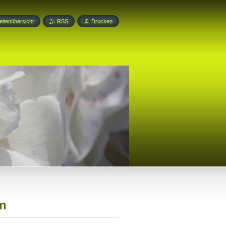
eitenübersicht
RSS
Drucken
en