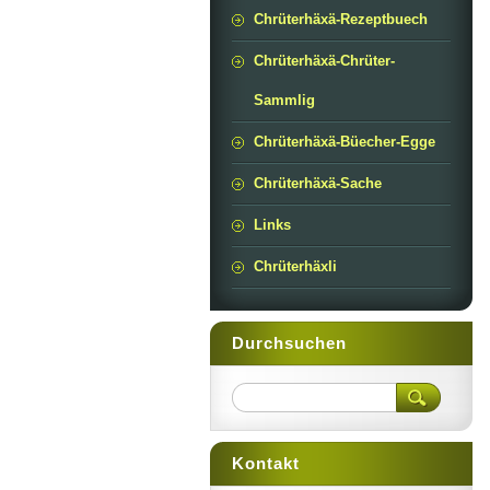
Chrüterhäxä-Rezeptbuech
Chrüterhäxä-Chrüter-
Sammlig
Chrüterhäxä-Büecher-Egge
Chrüterhäxä-Sache
Links
Chrüterhäxli
Durchsuchen
Kontakt