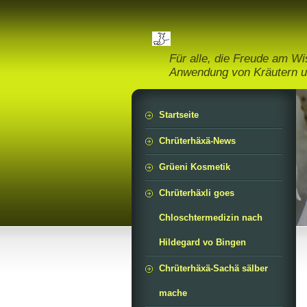
Für alle, die Freude am W
Anwendung von Kräutern u
Startseite
Chrüterhäxä-News
Grüeni Kosmetik
Chrüterhäxli goes
Chloschtermedizin nach
Hildegard vo Bingen
Chrüterhäxä-Sachä sälber
mache