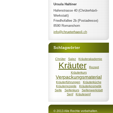
Ursula Haltiner
Hafenstrasse 40 (Chrüterhäxli-
Werkstatt)
Friedhofallee 2b (Postadresse)
8590 Romanshorn
info@chr
ueterhae
xli.ch
Schlagwörter
Chrüter
Salez
Kräuterakademie
Kräuter
Rezept
Kräuterkurs
Verpackungsmaterial
Kräuterführungen
Kräuterküche
Kräuterrezepte
Kräuterkosmetik
Seife
Seifenkurs
Seifenwerkstatt
Senf
Kräutesenf
© 2013 Alle Rechte vorbehalten.