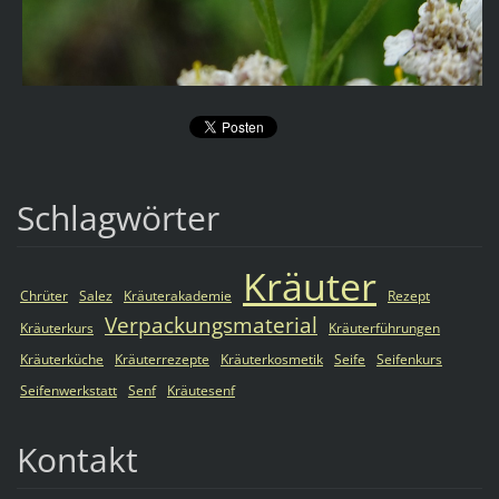
Schlagwörter
Kräuter
Chrüter
Salez
Kräuterakademie
Rezept
Verpackungsmaterial
Kräuterkurs
Kräuterführungen
Kräuterküche
Kräuterrezepte
Kräuterkosmetik
Seife
Seifenkurs
Seifenwerkstatt
Senf
Kräutesenf
Kontakt