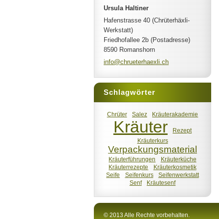
Ursula Haltiner
Hafenstrasse 40 (Chrüterhäxli-
Werkstatt)
Friedhofallee 2b (Postadresse)
8590 Romanshorn
info@chr
ueterhae
xli.ch
Schlagwörter
Chrüter
Salez
Kräuterakademie
Kräuter
Rezept
Kräuterkurs
Verpackungsmaterial
Kräuterführungen
Kräuterküche
Kräuterrezepte
Kräuterkosmetik
Seife
Seifenkurs
Seifenwerkstatt
Senf
Kräutesenf
© 2013 Alle Rechte vorbehalten.