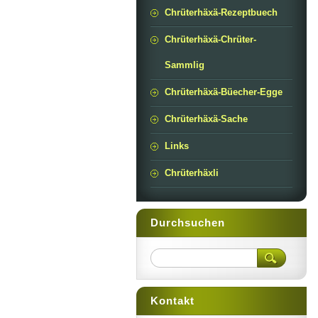
Chrüterhäxä-Rezeptbuech
Chrüterhäxä-Chrüter-
Sammlig
Chrüterhäxä-Büecher-Egge
Chrüterhäxä-Sache
Links
Chrüterhäxli
Durchsuchen
Kontakt