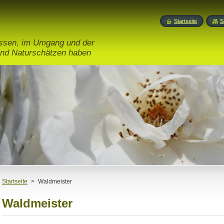
Startseite
S
issen, im Umgang und der
nd Naturschätzen haben
Startseite
>
Waldmeister
Waldmeister