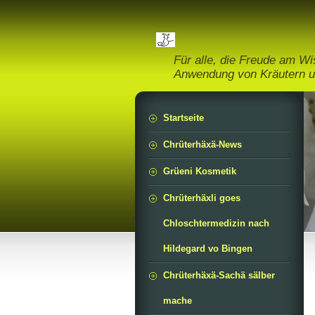
Für alle, die Freude am W
Anwendung von Kräutern u
Startseite
Chrüterhäxä-News
Grüeni Kosmetik
Chrüterhäxli goes
Chloschtermedizin nach
Hildegard vo Bingen
Chrüterhäxä-Sachä sälber
mache